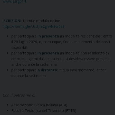
www.issrgp1.it
ISCRIZIONI
: tramite modulo online
https://forms.gle/UctfJfe2grwN9w6s9
per partecipare
in presenza
(in modalità residenziale): entro
il 20 luglio 2026, o, comunque, fino a esaurimento dei posti
disponibili
per partecipare
in presenza
(in modalità non residenziale):
entro due giorni dalla data in cui si desidera essere presenti,
anche durante la settimana
per partecipare
a distanza
: in qualsiasi momento, anche
durante la settimana
Con il patrocinio di
Associazione Biblica Italiana (ABI)
Facoltà Teologica del Triveneto (FTTR)