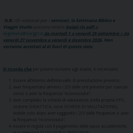
N.B.:
Gli
elaborati per i
seminari, la Settimana Biblica e
Viaggio Studio
possono essere
inviati (in pdf)
a
:
segreteria@issrgp1.it
da martedì 1 a venerdì 25 settembre
e
da
venerdì 27 novembre a venerdì 4 dicembre 2026
.
Non
verranno accettati al di fuori di queste date
.
Si ricorda che
per potersi iscrivere agli esami, è necessario:
Essere all’interno dell’intervallo di prenotazione previsto;
aver frequentato almeno i 2/3 delle ore previste per ciascun
corso o aver la frequenza “riconosciuta”;
aver compilato la scheda di valutazione (nella propria PPS,
sezione DIDATTICA, voce SCHEDE DI VALUTAZIONE),
visibile solo dopo aver raggiunto i 2/3 delle frequenze o aver
la frequenza “riconosciuta”;
essere in regola con il pagamento delle tasse accademiche,
in scadenza il 31/10/2025 o 28/02/2026;