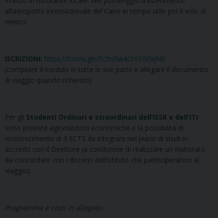
Pranzo in ristorante locale. Nel pomeriggio trasferimento
all’aeroporto internazionale del Cairo in tempo utile per il volo di
rientro.
ISCRIZIONI
:
https://forms.gle/Fc9n5w4cYv1Gi5qN6
(compilare il modulo in tutte le sue parte e allegare il documento
di viaggio quando richiesto)
Per gli
Studenti Ordinari e straordinari dell’ISSR e dell’ITI
sono previste agevolazioni economiche e la possibilità di
riconoscimento di 3 ECTS da integrare nel piano di studi in
accordo con il Direttore (a condizione di realizzare un elaborato
da concordare con i docenti dell’Istituto che parteciperanno al
viaggio).
Programma e costi in allegato