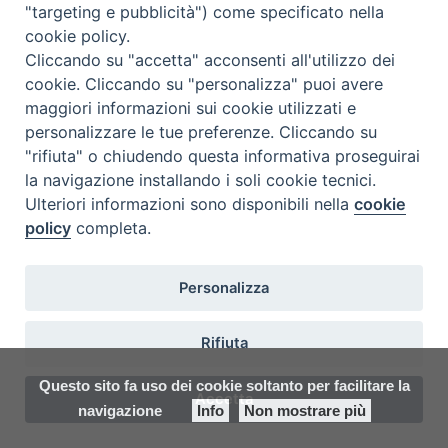
giugno 2026
"targeting e pubblicità") come specificato nella
cookie policy.
Cliccando su "accetta" acconsenti all'utilizzo dei
cookie. Cliccando su "personalizza" puoi avere
Calendario sessione
maggiori informazioni sui cookie utilizzati e
estiva
personalizzare le tue preferenze. Cliccando su
"rifiuta" o chiudendo questa informativa proseguirai
Aula San Girolamo, Studio
la navigazione installando i soli cookie tecnici.
Teologico, Treviso
Ulteriori informazioni sono disponibili nella
cookie
policy
completa.
Personalizza
1ª Commissione: ore 14.30
Rifiuta
MASET MATTIA
Questo sito fa uso dei cookie soltanto per facilitare la
Accetta
Presidente: Girolami don Maurizio
navigazione
Info
Non mostrare più
Preferenze Cookie
Ravanello don Alessandro (
relatore tesi
)