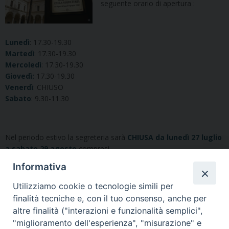
seguente orario di apertura :
Lunedì
: 17.30-19.30
Martedì
: 17.30-19.30
Mercoledì
: 17.30-19.30
Giovedì:
17.30-19.30
Venerdì
: CHIUSO
Sabato
: 9.30-11.30
Nel periodo estivo la segreteria sarà
CHIUSA da lunedì 27 luglio
a sabato 29 agosto
compresi.
Informativa
Utilizziamo cookie o tecnologie simili per
finalità tecniche e, con il tuo consenso, anche per
altre finalità ("interazioni e funzionalità semplici",
Esami di Baccalaureato – 4
"miglioramento dell'esperienza", "misurazione" e