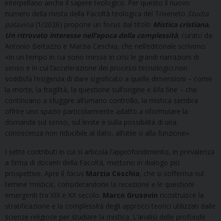
interpellano anche il sapere teologico. Per questo il nuovo
numero della rivista della Facoltà teologica del Triveneto
Studia
patavina
(1/2026) propone un focus dal titolo
Mistica cristiana.
Un ritrovato interesse nell’epoca della complessità
, curato da
Antonio Bertazzo e Marzia Ceschia, che nell’editoriale scrivono:
«In un tempo in cui sono messe in crisi le grandi narrazioni di
senso e in cui l’accelerazione dei processi tecnologici non
soddisfa l’esigenza di dare significato a quelle dimensioni – come
la morte, la fragilità, la questione sull’origine e il/la fine – che
continuano a sfuggire all’umano controllo, la mistica sembra
offrire uno spazio particolarmente adatto a riformulare la
domanda sul senso, sul limite e sulla possibilità di una
conoscenza non riducibile al dato, all’utile o alla funzione».
I sette contributi in cui si articola l’approfondimento, in prevalenza
a firma di docenti della Facoltà, mettono in dialogo più
prospettive. Apre il
focus
Marzia Ceschia
, che si sofferma sul
temine ‘mistica’, considerandone la recezione e le questioni
emergenti tra XIX e XX secolo.
Marco Grusovin
ricostruisce la
stratificazione e la complessità degli approcci teorici utilizzati dalle
scienze religiose per studiare la mistica. L’analisi delle profonde