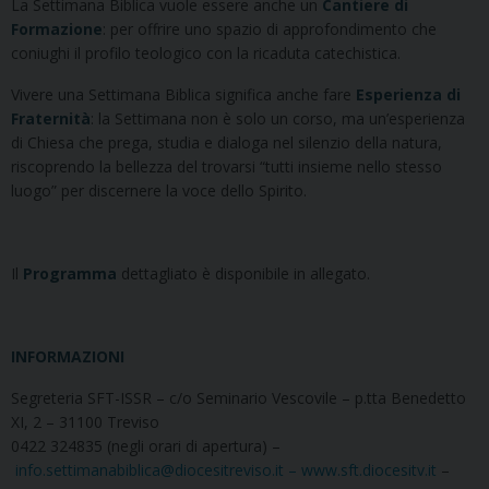
La Settimana Biblica vuole essere anche un
Cantiere di
Formazione
: per offrire uno spazio di approfondimento che
coniughi il profilo teologico con la ricaduta catechistica.
Vivere una Settimana Biblica significa anche fare
Esperienza di
Fraternità
: la Settimana non è solo un corso, ma un’esperienza
di Chiesa che prega, studia e dialoga nel silenzio della natura,
riscoprendo la bellezza del trovarsi “tutti insieme nello stesso
luogo” per discernere la voce dello Spirito.
Il
Programma
dettagliato è disponibile in allegato.
INFORMAZIONI
Segreteria SFT-ISSR – c/o Seminario Vescovile – p.tta Benedetto
XI, 2 – 31100 Treviso
0422 324835 (negli orari di apertura) –
info.settimanabiblica@diocesitreviso.it –
www.sft.diocesitv.it
–