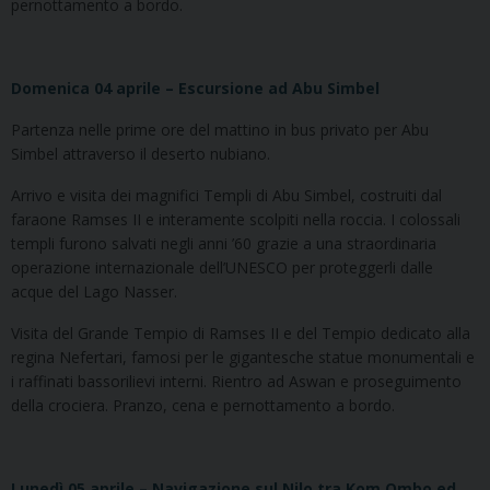
pernottamento a bordo.
Domenica 04 aprile – Escursione ad Abu Simbel
Partenza nelle prime ore del mattino in bus privato per Abu
Simbel attraverso il deserto nubiano.
Arrivo e visita dei magnifici Templi di Abu Simbel, costruiti dal
faraone Ramses II e interamente scolpiti nella roccia. I colossali
templi furono salvati negli anni ’60 grazie a una straordinaria
operazione internazionale dell’UNESCO per proteggerli dalle
acque del Lago Nasser.
Visita del Grande Tempio di Ramses II e del Tempio dedicato alla
regina Nefertari, famosi per le gigantesche statue monumentali e
i raffinati bassorilievi interni. Rientro ad Aswan e proseguimento
della crociera. Pranzo, cena e pernottamento a bordo.
Lunedì 05 aprile – Navigazione sul Nilo tra Kom Ombo ed