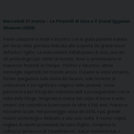
Mercoledì 31 marzo – Le Piramidi di Giza e il
Grand Egyptian
Museum
(GEM)
Prima colazione in hotel e incontro con la guida parlante italiano
per l’inizio della giornata dedicata alla scoperta dei grandi tesori
dell’antico Egitto. La visita inizierà dall’altopiano di Giza, uno dei
siti archeologici più celebri al mondo, dove si ammireranno le
maestose Piramidi di Cheope, Chefren e Micerino, ultime
meraviglie superstiti del mondo antico. Durante la visita verranno
fornite spiegazioni sulla storia dei faraoni, sulle tecniche di
costruzione e sul significato religioso delle piramidi. Sosta
panoramica per fotografie indimenticabili e proseguimento con la
visita della Sfinge, l’enigmatica statua dal corpo di leone e volto
umano che custodisce la necropoli da oltre 4.500 anni. Pranzo in
ristorante locale. Nel pomeriggio visita del GEM, il più grande
museo archeologico dedicato a una sola civiltà. Il museo ospita
migliaia di reperti provenienti da tutto l’Egitto, comprese le
collezioni del tesoro di Tutankhamon, statue monumentali o