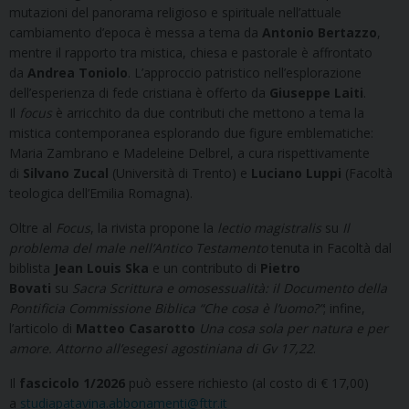
mutazioni del panorama religioso e spirituale nell’attuale
cambiamento d’epoca è messa a tema da
Antonio Bertazzo
,
mentre il rapporto tra mistica, chiesa e pastorale è affrontato
da
Andrea Toniolo
. L’approccio patristico nell’esplorazione
dell’esperienza di fede cristiana è offerto da
Giuseppe Laiti
.
Il
focus
è arricchito da due contributi che mettono a tema la
mistica contemporanea esplorando due figure emblematiche:
Maria Zambrano e Madeleine Delbrel, a cura rispettivamente
di
Silvano Zucal
(Università di Trento) e
Luciano Luppi
(Facoltà
teologica dell’Emilia Romagna).
Oltre al
Focus
, la rivista propone la
lectio magistralis
su
Il
problema del male nell’Antico Testamento
tenuta in Facoltà dal
biblista
Jean Louis Ska
e un contributo di
Pietro
Bovati
su
Sacra Scrittura e omosessualità: il Documento della
Pontificia Commissione Biblica “Che cosa è l’uomo?”
; infine,
l’articolo di
Matteo Casarotto
Una cosa sola per natura e per
amore. Attorno all’esegesi agostiniana di Gv 17,22
.
Il
fascicolo 1/2026
può essere richiesto (al costo di € 17,00)
a
studiapatavina.abbonamenti@fttr.it