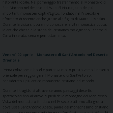
ristorante locale. Nel pomeriggio trasferimento al Monastero di
San Macario nel deserto del Wadi El Natrun, uno dei più
importanti monasteri copti d’Egitto, fondato nel IV secolo e
riformato di recente anche grazie alla figura di Matta El Meskin.
Durante la visita si potranno conoscere la vita monastica copta,
le antiche chiese e la storia del cristianesimo egiziano. Rientro al
Cairo in serata, cena e pernottamento.
Venerdì 02 aprile – Monastero di Sant’Antonio nel Deserto
Orientale
Prima colazione in hotel e partenza molto presto verso il deserto
orientale per raggiungere il Monastero di Sant’Antonio,
considerato il più antico monastero cristiano del mondo.
Durante il tragitto si attraverseranno paesaggi desertici
spettacolari fino all’arrivo ai piedi delle montagne del Mar Rosso.
Visita del monastero fondato nel IV secolo attorno alla grotta
dove visse Sant’Antonio Abate, padre del monachesimo cristiano.
Il complesso conserva antiche mura fortificate, preziosi affreschi,