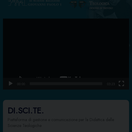
Video
Player
00:00
03:23