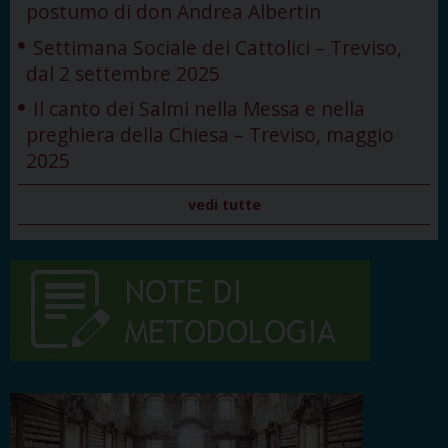
postumo di don Andrea Albertin
Settimana Sociale dei Cattolici – Treviso,
dal 2 settembre 2025
Il canto dei Salmi nella Messa e nella
preghiera della Chiesa – Treviso, maggio
2025
vedi tutte