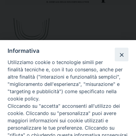
Informativa
Utilizziamo cookie o tecnologie simili per
finalità tecniche e, con il tuo consenso, anche per
altre finalità ("interazioni e funzionalità semplici",
"miglioramento dell'esperienza", "misurazione" e
Seminario Vescovile di Treviso
"targeting e pubblicità") come specificato nella
p.tta Benedetto XI, 2
cookie policy.
31100 Treviso
Cliccando su "accetta" acconsenti all'utilizzo dei
Tel. 0422 324835
cookie. Cliccando su "personalizza" puoi avere
segreteria@itigt.it
maggiori informazioni sui cookie utilizzati e
personalizzare le tue preferenze. Cliccando su
"rifiuta" o chiudendo questa informativa proseguirai
Orario di segreteria