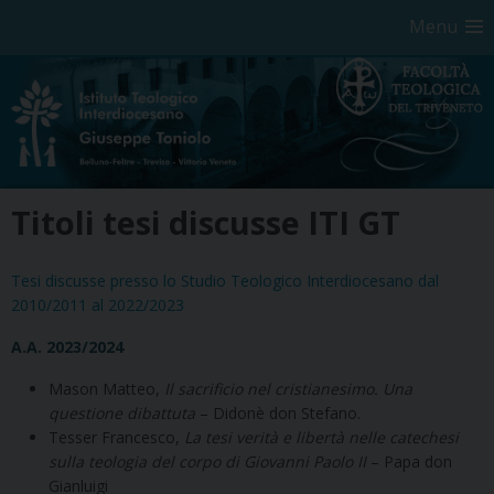
Menu
Skip
Titoli tesi discusse ITI GT
to
content
Tesi discusse presso lo Studio Teologico Interdiocesano dal
2010/2011 al 2022/2023
A.A. 2023/2024
Mason Matteo,
Il sacrificio nel cristianesimo. Una
questione dibattuta
– Didonè don Stefano.
Tesser Francesco,
La tesi verità e libertà nelle catechesi
sulla teologia del corpo
di Giovanni Paolo II
– Papa don
Gianluigi