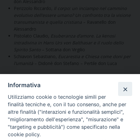
don Alessandro
Perizzolo Riccardo,
Il corpo: un inciampo nel cammino
evolutivo dell’essere umano? Un confronto tra la visione
transumanista e quella cristiana
– Ravanello don
Alessandro
Pistolato Claudio,
Esuberanza d’amore. La kenosi
intradivina in Hans Urs von Balthasar e il ruolo dello
Spirito Santo
– Sottana don Virgilio
Schiavon Sebastiano,
Eucarestia e Chiesa come doni per
l’umanità
– Didonè don Stefano – Pertile don Luca
Informativa
Utilizziamo cookie o tecnologie simili per
finalità tecniche e, con il tuo consenso, anche per
altre finalità ("interazioni e funzionalità semplici",
"miglioramento dell'esperienza", "misurazione" e
Seminario Vescovile di Treviso
"targeting e pubblicità") come specificato nella
p.tta Benedetto XI, 2
cookie policy.
31100 Treviso