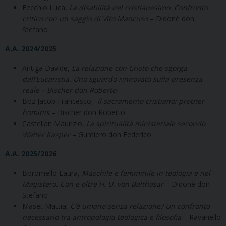
Fecchio Luca,
La disabilità nel cristianesimo. Confronto
critico con un saggio di Vito Mancuso
– Didonè don
Stefano
A.A. 2024/2025
Antiga Davide,
La relazione con Cristo che sgorga
dall’Eucaristia. Uno sguardo rinnovato sulla presenza
reale – Bischer don Roberto
Boz Jacob Francesco,
Il sacramento cristiano: propter
hominis
– Bischer don Roberto
Castellan Maurizio,
La spiritualità ministeriale secondo
Walter Kasper
– Gumiero don Federico
A.A. 2025/2026
Boromello Laura,
Maschile e femminile in teologia e nel
Magistero. Con e oltre H. U. von Balthasar
– Didonè don
Stefano
Maset Mattia,
C’è umano senza relazione? Un confronto
necessario tra antropologia teologica e filosofia
– Ravanello