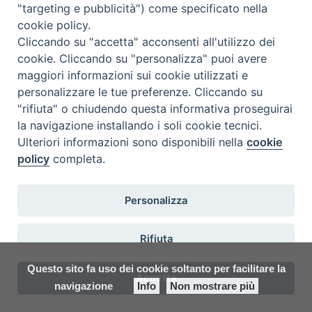
segreteria@itigt.it
"targeting e pubblicità") come specificato nella
cookie policy.
Cliccando su "accetta" acconsenti all'utilizzo dei
Orario di segreteria
cookie. Cliccando su "personalizza" puoi avere
lunedì 17.30-19.30
maggiori informazioni sui cookie utilizzati e
martedì 17.30-19.30
personalizzare le tue preferenze. Cliccando su
mercoledì 17.30-19.30
"rifiuta" o chiudendo questa informativa proseguirai
giovedì 17.30-19.30
la navigazione installando i soli cookie tecnici.
venerdì chiuso
Ulteriori informazioni sono disponibili nella
cookie
sabato 9.30-11.30
policy
completa.
Personalizza
Rifiuta
Questo sito fa uso dei cookie soltanto per facilitare la
Accetta
navigazione
Info
Non mostrare più
Preferenze Cookie