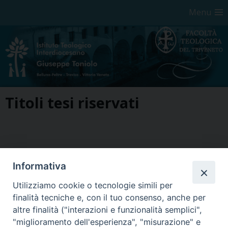
Menu
Skip
Titoli tesi riservati
to
content
Informativa
Utilizziamo cookie o tecnologie simili per
Seminario Vescovile di Treviso
finalità tecniche e, con il tuo consenso, anche per
p.tta Benedetto XI, 2
altre finalità ("interazioni e funzionalità semplici",
31100 Treviso
"miglioramento dell'esperienza", "misurazione" e
Tel. 0422 324835