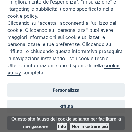
"miglioramento dell'esperienza", "misurazione" e
Seminario Vescovile di Treviso
"targeting e pubblicità") come specificato nella
p.tta Benedetto XI, 2
cookie policy.
31100 Treviso
Cliccando su "accetta" acconsenti all'utilizzo dei
Tel. 0422 324835
cookie. Cliccando su "personalizza" puoi avere
segreteria@itigt.it
maggiori informazioni sui cookie utilizzati e
personalizzare le tue preferenze. Cliccando su
"rifiuta" o chiudendo questa informativa proseguirai
Orario di segreteria
lunedì 17.30-19.30
la navigazione installando i soli cookie tecnici.
martedì 17.30-19.30
Ulteriori informazioni sono disponibili nella
cookie
mercoledì 17.30-19.30
policy
completa.
giovedì 17.30-19.30
venerdì chiuso
sabato 9.30-11.30
Personalizza
Rifiuta
Questo sito fa uso dei cookie soltanto per facilitare la
Accetta
navigazione
Info
Non mostrare più