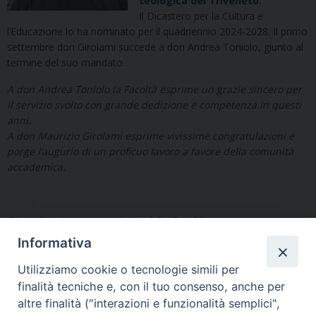
teologica del Triveneto
.
Il Dicastero per la Cultura e
l’Educazione lo ha nominato per il quadriennio 2024-2028. Il primo
settembre don Girolami succede a don Andrea Toniolo, giunto al
termine del suo mandato.
A don Andrea Toniolo la Facoltà esprime un grazie sincero per
il servizio svolto con grande dedizione e competenza in questi
anni.
A don Maurizio Girolami esprime vivissime congratulazioni e
porge l’augurio di un proficuo lavoro a favore della comunità
accademica.
Biografia e intervista nel sito della Facoltà
Informativa
Utilizziamo cookie o tecnologie simili per
finalità tecniche e, con il tuo consenso, anche per
altre finalità ("interazioni e funzionalità semplici",