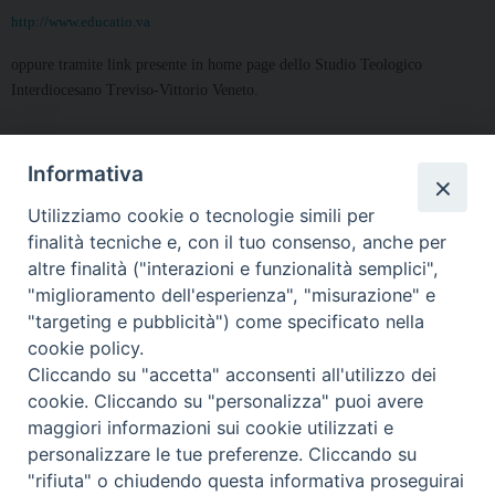
http://www.educatio.va
oppure tramite link presente in home page dello Studio Teologico
Interdiocesano Treviso-Vittorio Veneto.
Informativa
Utilizziamo cookie o tecnologie simili per
« Pagina precedente
6
finalità tecniche e, con il tuo consenso, anche per
altre finalità ("interazioni e funzionalità semplici",
"miglioramento dell'esperienza", "misurazione" e
Seminario Vescovile di Treviso
"targeting e pubblicità") come specificato nella
p.tta Benedetto XI, 2
cookie policy.
31100 Treviso
Cliccando su "accetta" acconsenti all'utilizzo dei
Tel. 0422 324835
cookie. Cliccando su "personalizza" puoi avere
segreteria@itigt.it
maggiori informazioni sui cookie utilizzati e
personalizzare le tue preferenze. Cliccando su
"rifiuta" o chiudendo questa informativa proseguirai
Orario di segreteria