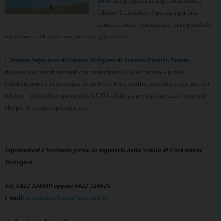
2014
una proposta di approfondimento
biblico. L'iniziativa
è pensata per una
partecipazione
residenziale, ma è possibile
usufruirne anche
con una presenza giornaliera.
L’
Istituto Superiore di Scienze Religiose di
Treviso-Vittorio Veneto
riconosce ai propri
studenti che partecipano alla Settimana – previa
l’elaborazione e la consegna di un breve testo
scritto concordato con uno dei
relatori – fino ad
un massimo di 3 CFU validi sia per il primo ciclo
triennale
che per il biennio specialistico.
Informazioni e iscrizioni presso la segreteria della Scuola di Formazione
Teologica
Tel. 0422 324889 oppure 0422 324826
e-mail:
scuoladiteologia@diocesitv.it