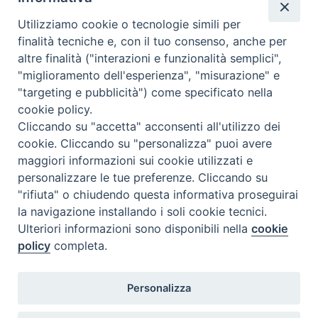
Utilizziamo cookie o tecnologie simili per
finalità tecniche e, con il tuo consenso, anche per
altre finalità ("interazioni e funzionalità semplici",
"miglioramento dell'esperienza", "misurazione" e
Seminario Vescovile di Treviso
"targeting e pubblicità") come specificato nella
p.tta Benedetto XI, 2
cookie policy.
31100 Treviso
Cliccando su "accetta" acconsenti all'utilizzo dei
Tel. 0422 324835
cookie. Cliccando su "personalizza" puoi avere
segreteria@itigt.it
maggiori informazioni sui cookie utilizzati e
personalizzare le tue preferenze. Cliccando su
"rifiuta" o chiudendo questa informativa proseguirai
Orario di segreteria
lunedì 17.30-19.30
la navigazione installando i soli cookie tecnici.
martedì 17.30-19.30
Ulteriori informazioni sono disponibili nella
cookie
mercoledì 17.30-19.30
policy
completa.
giovedì 17.30-19.30
venerdì chiuso
sabato 9.30-11.30
Personalizza