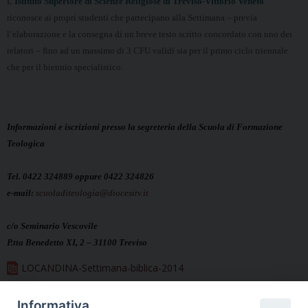
L’
Istituto Superiore di Scienze Religiose di
Treviso-Vittorio Veneto
riconosce ai propri
studenti che partecipano alla Settimana – previa
l’elaborazione e la consegna di un breve testo
scritto concordato con uno dei
relatori – fino ad
un massimo di 3 CFU validi sia per il primo ciclo
triennale
che per il biennio specialistico.
Informazioni e iscrizioni presso la segreteria della Scuola di Formazione
Teologica
Tel. 0422 324889 oppure 0422 324826
e-mail:
scuoladiteologia@diocesitv.it
c/o Seminario Vescovile
P.tta Benedetto XI, 2 – 31100 Treviso
LOCANDINA-Settimana-biblica-2014
PIEGHEVOLE-Settimana-Biblica-2014
Informativa