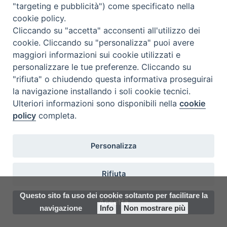
p.tta Benedetto XI, 2
"targeting e pubblicità") come specificato nella
31100 Treviso
cookie policy.
Tel. 0422 324835
Cliccando su "accetta" acconsenti all'utilizzo dei
segreteria@itigt.it
cookie. Cliccando su "personalizza" puoi avere
maggiori informazioni sui cookie utilizzati e
personalizzare le tue preferenze. Cliccando su
Orario di segreteria
"rifiuta" o chiudendo questa informativa proseguirai
lunedì 17.30-19.30
la navigazione installando i soli cookie tecnici.
martedì 17.30-19.30
mercoledì 17.30-19.30
Ulteriori informazioni sono disponibili nella
cookie
giovedì 17.30-19.30
policy
completa.
venerdì chiuso
sabato 9.30-11.30
Personalizza
Rifiuta
Questo sito fa uso dei cookie soltanto per facilitare la
Accetta
navigazione
Info
Non mostrare più
Preferenze Cookie