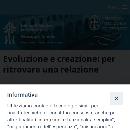
Menu
Skip
Evoluzione e creazione: per
to
content
ritrovare una relazione
Informativa
Utilizziamo cookie o tecnologie simili per
finalità tecniche e, con il tuo consenso, anche per
altre finalità ("interazioni e funzionalità semplici",
Seminario Vescovile di Treviso
"miglioramento dell'esperienza", "misurazione" e