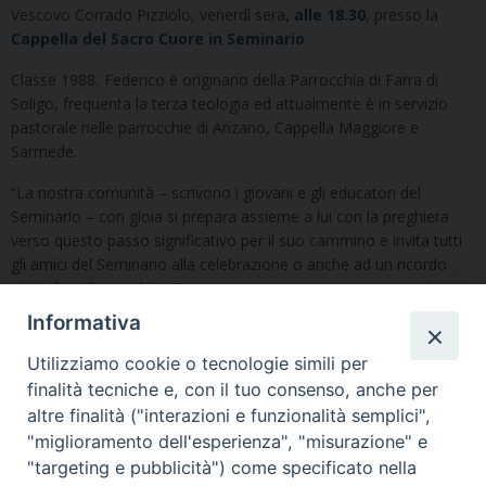
Vescovo Corrado Pizziolo, venerdì sera,
alle 18.30
, presso la
Cappella del Sacro Cuore in Seminario
.
Classe 1988, Federico è originario della Parrocchia di Farra di
Soligo, frequenta la terza teologia ed attualmente è in servizio
pastorale nelle parrocchie di Anzano, Cappella Maggiore e
Sarmede.
“La nostra comunità – scrivono i giovani e gli educatori del
Seminario – con gioia si prepara assieme a lui con la preghiera
verso questo passo significativo per il suo cammino e invita tutti
gli amici del Seminario alla celebrazione o anche ad un ricordo
speciale nella preghiera”.
Informativa
Utilizziamo cookie o tecnologie simili per
finalità tecniche e, con il tuo consenso, anche per
altre finalità ("interazioni e funzionalità semplici",
"miglioramento dell'esperienza", "misurazione" e
Seminario Vescovile di Treviso
"targeting e pubblicità") come specificato nella
p.tta Benedetto XI, 2