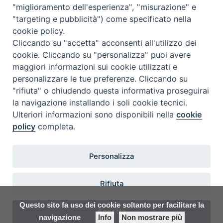
"miglioramento dell'esperienza", "misurazione" e
Seminario Vescovile di Treviso
"targeting e pubblicità") come specificato nella
p.tta Benedetto XI, 2
cookie policy.
31100 Treviso
Cliccando su "accetta" acconsenti all'utilizzo dei
Tel. 0422 324835
cookie. Cliccando su "personalizza" puoi avere
segreteria@itigt.it
maggiori informazioni sui cookie utilizzati e
personalizzare le tue preferenze. Cliccando su
"rifiuta" o chiudendo questa informativa proseguirai
Orario di segreteria
lunedì 17.30-19.30
la navigazione installando i soli cookie tecnici.
martedì 17.30-19.30
Ulteriori informazioni sono disponibili nella
cookie
mercoledì 17.30-19.30
policy
completa.
giovedì 17.30-19.30
venerdì chiuso
sabato 9.30-11.30
Personalizza
Rifiuta
Questo sito fa uso dei cookie soltanto per facilitare la
Accetta
navigazione
Info
Non mostrare più