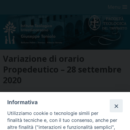
Menu
Skip
Variazione di orario
to
content
Propedeutico – 28 settembre
2020
2020.09.28 Avviso Propedeutico
Informativa
Utilizziamo cookie o tecnologie simili per
finalità tecniche e, con il tuo consenso, anche per
altre finalità ("interazioni e funzionalità semplici",