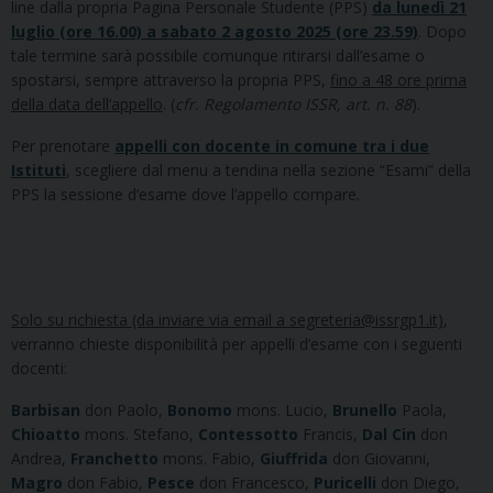
line dalla propria Pagina Personale Studente (PPS)
da lunedì 21
luglio (ore 16.00) a sabato 2 agosto 2025 (ore 23.59)
. Dopo
tale termine sarà possibile comunque ritirarsi dall’esame o
spostarsi, sempre attraverso la propria PPS,
fino a 48 ore prima
della data dell’appello
. (
cfr. Regolamento ISSR, art. n. 88
).
Per prenotare
appelli con docente in comune tra i due
Istituti
, scegliere dal menu a tendina nella sezione “Esami” della
PPS la sessione d’esame dove l’appello compare.
Solo su richiesta (da inviare via email a segreteria@issrgp1.it)
,
verranno chieste disponibilità per appelli d’esame con i seguenti
docenti:
Barbisan
don Paolo,
Bonomo
mons. Lucio,
Brunello
Paola,
Chioatto
mons. Stefano,
Contessotto
Francis,
Dal Cin
don
Andrea,
Franchetto
mons. Fabio,
Giuffrida
don Giovanni,
Magro
don Fabio,
Pesce
don Francesco,
Puricelli
don Diego,