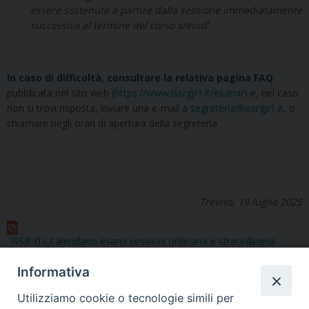
essere sostenuto a partire dalla sessione immediatamente
successiva al termine del corso stesso
”.
In caso di difficoltà, consultare la relativa pagina FAQ
pubblicata nel sito web (
https://www.issrgp1.it/esami/
) e, nel caso
non si trovi risposta, inviare una e-mail a
segreteria@issrgp1.it
, o
chiamare negli orari di apertura della segreteria.
Treviso, 19 luglio 2025
ISSR-ITI_Calendario esami sessioni ordinaria e straordinaria
autunnali 2025
Informativa
Utilizziamo cookie o tecnologie simili per