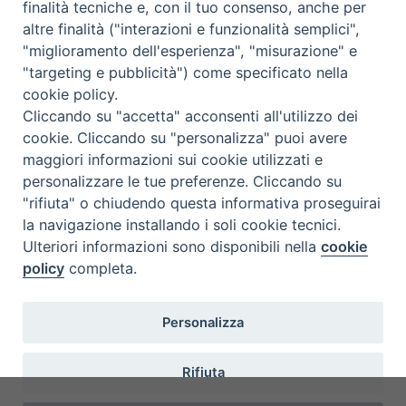
finalità tecniche e, con il tuo consenso, anche per
altre finalità ("interazioni e funzionalità semplici",
"miglioramento dell'esperienza", "misurazione" e
Seminario Vescovile di Treviso
"targeting e pubblicità") come specificato nella
p.tta Benedetto XI, 2
cookie policy.
31100 Treviso
Cliccando su "accetta" acconsenti all'utilizzo dei
Tel. 0422 324835
cookie. Cliccando su "personalizza" puoi avere
segreteria@itigt.it
maggiori informazioni sui cookie utilizzati e
personalizzare le tue preferenze. Cliccando su
"rifiuta" o chiudendo questa informativa proseguirai
Orario di segreteria
lunedì 17.30-19.30
la navigazione installando i soli cookie tecnici.
martedì 17.30-19.30
Ulteriori informazioni sono disponibili nella
cookie
mercoledì 17.30-19.30
policy
completa.
giovedì 17.30-19.30
venerdì chiuso
sabato 9.30-11.30
Personalizza
Rifiuta