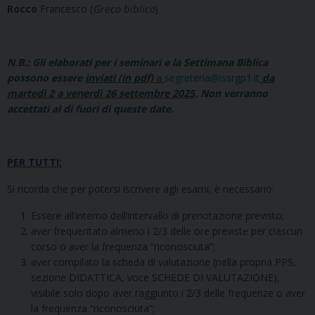
Rocco
Francesco (
Greco biblico
)
N.B.: Gli
elaborati per i seminari e la Settimana Biblica
possono essere
inviati (in pdf)
a
segreteria@issrgp1.it
da
martedì 2 a venerdì 26 settembre 2025
.
Non verranno
accettati al di fuori di queste date
.
PER TUTTI:
Si ricorda che per potersi iscrivere agli esami, è necessario:
Essere all’interno dell’intervallo di prenotazione previsto;
aver frequentato almeno i 2/3 delle ore previste per ciascun
corso o aver la frequenza “riconosciuta”;
aver compilato la scheda di valutazione (nella propria PPS,
sezione DIDATTICA, voce SCHEDE DI VALUTAZIONE),
visibile solo dopo aver raggiunto i 2/3 delle frequenze o aver
la frequenza “riconosciuta”;