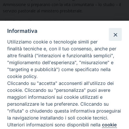
Ammissione si preparano con la vita comunitaria – lo studio – il
servizio pastorale al ministero presbiterale.
don Giuliano Brugnotto
(rettore)
Informativa
Utilizziamo cookie o tecnologie simili per
finalità tecniche e, con il tuo consenso, anche per
altre finalità ("interazioni e funzionalità semplici",
"miglioramento dell'esperienza", "misurazione" e
Seminario Vescovile di Treviso
"targeting e pubblicità") come specificato nella
p.tta Benedetto XI, 2
cookie policy.
31100 Treviso
Cliccando su "accetta" acconsenti all'utilizzo dei
Tel. 0422 324835
cookie. Cliccando su "personalizza" puoi avere
segreteria@itigt.it
maggiori informazioni sui cookie utilizzati e
personalizzare le tue preferenze. Cliccando su
"rifiuta" o chiudendo questa informativa proseguirai
Orario di segreteria
lunedì 17.30-19.30
la navigazione installando i soli cookie tecnici.
martedì 17.30-19.30
Ulteriori informazioni sono disponibili nella
cookie