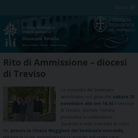
Menu
Skip
Rito di Ammissione – diocesi
to
content
di Treviso
Le comunità del Seminario
annunciano con gioia che
sabato 23
novembre alle ore 18.30
il vescovo
di Treviso, Michele Tomasi,
presiederà la celebrazione
Eucaristica nella Solennità di Cristo
Re,
presso la Chiesa Maggiore del Seminario vescovile
,
durante la quale ammetterà tra i Candidati agli ordini sacri: