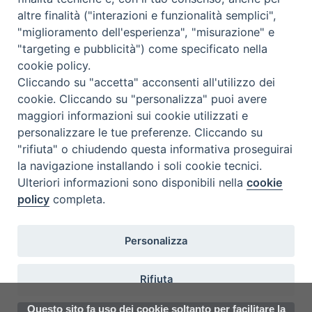
altre finalità ("interazioni e funzionalità semplici",
"miglioramento dell'esperienza", "misurazione" e
Seminario Vescovile di Treviso
"targeting e pubblicità") come specificato nella
p.tta Benedetto XI, 2
cookie policy.
31100 Treviso
Cliccando su "accetta" acconsenti all'utilizzo dei
Tel. 0422 324835
cookie. Cliccando su "personalizza" puoi avere
segreteria@itigt.it
maggiori informazioni sui cookie utilizzati e
personalizzare le tue preferenze. Cliccando su
"rifiuta" o chiudendo questa informativa proseguirai
Orario di segreteria
lunedì 17.30-19.30
la navigazione installando i soli cookie tecnici.
martedì 17.30-19.30
Ulteriori informazioni sono disponibili nella
cookie
mercoledì 17.30-19.30
policy
completa.
giovedì 17.30-19.30
venerdì chiuso
sabato 9.30-11.30
Personalizza
Rifiuta
Questo sito fa uso dei cookie soltanto per facilitare la