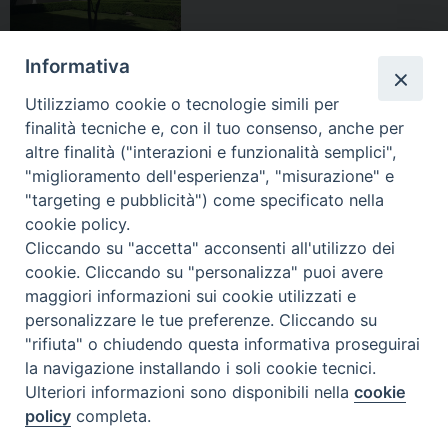
Informativa
Utilizziamo cookie o tecnologie simili per
finalità tecniche e, con il tuo consenso, anche per
altre finalità ("interazioni e funzionalità semplici",
"miglioramento dell'esperienza", "misurazione" e
Seminario Vescovile di Treviso
"targeting e pubblicità") come specificato nella
p.tta Benedetto XI, 2
cookie policy.
31100 Treviso
Cliccando su "accetta" acconsenti all'utilizzo dei
Tel. 0422 324835
cookie. Cliccando su "personalizza" puoi avere
segreteria@itigt.it
maggiori informazioni sui cookie utilizzati e
personalizzare le tue preferenze. Cliccando su
"rifiuta" o chiudendo questa informativa proseguirai
Orario di segreteria
lunedì 17.30-19.30
la navigazione installando i soli cookie tecnici.
martedì 17.30-19.30
Ulteriori informazioni sono disponibili nella
cookie
mercoledì 17.30-19.30
policy
completa.
giovedì 17.30-19.30