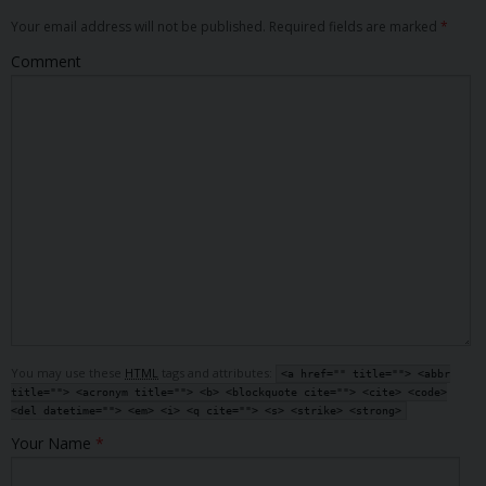
Your email address will not be published. Required fields are marked
*
Comment
You may use these
HTML
tags and attributes:
<a href="" title=""> <abbr
title=""> <acronym title=""> <b> <blockquote cite=""> <cite> <code>
<del datetime=""> <em> <i> <q cite=""> <s> <strike> <strong>
Your Name
*