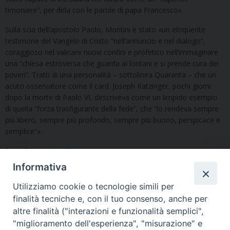
timoniere”, per dirla con le parole di papa Francesco».
Sulla scia dell’apostolo Paolo, Montini è stato «un eloquente
testimone del Vangelo di Cristo “nell’annuncio e nel dialogo”,
coraggioso nel valicare nuovi confini e profetico nell’immaginare
una “chiesa estroversa che guarda ai lontani e si prende cura dei
poveri”. Tratti di una personalità – sottolinea Quaranta – che un
acuto osservatore come il card. Joseph Ratzinger, pochi giorni
dopo la morte di Paolo VI, descriveva come un limpido esempio
di quella “forza trasfigurante della fede”, che “lo rendeva sempre
più libero, sempre più profondo, sempre più buono, perspicace e
semplice”».
Per informazioni
clicca qui
.
Informativa
Utilizziamo cookie o tecnologie simili per
finalità tecniche e, con il tuo consenso, anche per
altre finalità ("interazioni e funzionalità semplici",
"miglioramento dell'esperienza", "misurazione" e