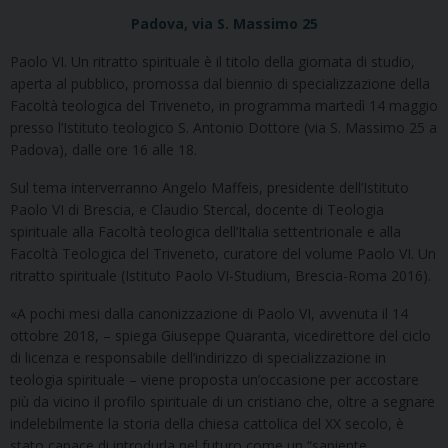
Padova, via S. Massimo 25
Paolo VI. Un ritratto spirituale è il titolo della giornata di studio,
aperta al pubblico, promossa dal biennio di specializzazione della
Facoltà teologica del Triveneto, in programma martedì 14 maggio
presso l’Istituto teologico S. Antonio Dottore (via S. Massimo 25 a
Padova), dalle ore 16 alle 18.
Sul tema interverranno Angelo Maffeis, presidente dell’Istituto
Paolo VI di Brescia, e Claudio Stercal, docente di Teologia
spirituale alla Facoltà teologica dell’Italia settentrionale e alla
Facoltà Teologica del Triveneto, curatore del volume Paolo VI. Un
ritratto spirituale (Istituto Paolo VI-Studium, Brescia-Roma 2016).
«A pochi mesi dalla canonizzazione di Paolo VI, avvenuta il 14
ottobre 2018, – spiega Giuseppe Quaranta, vicedirettore del ciclo
di licenza e responsabile dell’indirizzo di specializzazione in
teologia spirituale – viene proposta un’occasione per accostare
più da vicino il profilo spirituale di un cristiano che, oltre a segnare
indelebilmente la storia della chiesa cattolica del XX secolo, è
stato capace di introdurla nel futuro come un “sapiente