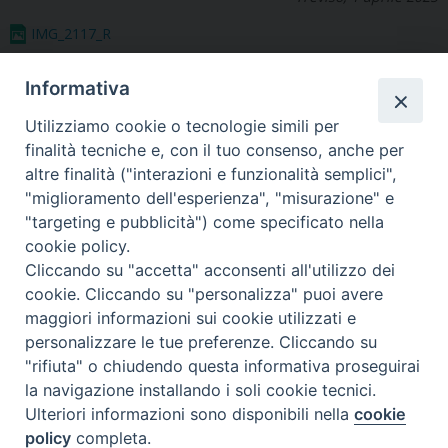
IMG_2117_R
2
Informativa
Utilizziamo cookie o tecnologie simili per
finalità tecniche e, con il tuo consenso, anche per
altre finalità ("interazioni e funzionalità semplici",
"miglioramento dell'esperienza", "misurazione" e
Seminario Vescovile di Treviso
"targeting e pubblicità") come specificato nella
p.tta Benedetto XI, 2
cookie policy.
31100 Treviso
Cliccando su "accetta" acconsenti all'utilizzo dei
Tel. 0422 324835
cookie. Cliccando su "personalizza" puoi avere
segreteria@itigt.it
maggiori informazioni sui cookie utilizzati e
personalizzare le tue preferenze. Cliccando su
"rifiuta" o chiudendo questa informativa proseguirai
Orario di segreteria
lunedì 17.30-19.30
la navigazione installando i soli cookie tecnici.
martedì 17.30-19.30
Ulteriori informazioni sono disponibili nella
cookie
mercoledì 17.30-19.30
policy
completa.