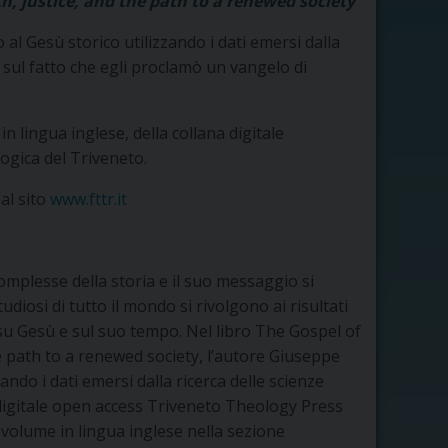
h, justice, and the path to a renewed society
 Gesù storico utilizzando i dati emersi dalla
i sul fatto che egli proclamò un vangelo di
 lingua inglese, della collana digitale
ogica del Triveneto.
al sito
www.fttr.it
mplesse della storia e il suo messaggio si
udiosi di tutto il mondo si rivolgono ai risultati
 su Gesù e sul suo tempo. Nel libro The Gospel of
he path to a renewed society, l’autore Giuseppe
ando i dati emersi dalla ricerca delle scienze
a digitale open access Triveneto Theology Press
 volume in lingua inglese nella sezione