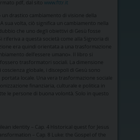
ormato pdf, dal sito
www.fttr.it
o un drastico cambiamento di visione della
 A sua volta, ciò significa un cambiamento nella
ubbio che uno degli obiettivi di Gesù fosse
i riferiva a questa società come alla Signoria di
azione era quindi orientata a una trasformazione
mbiamento dell’essere umano». Il libro si
 fossero trasformatori sociali. La dimensione
 coscienza globale, i discepoli di Gesù sono
la portata locale. Una vera trasformazione sociale
onizzazione finanziaria, culturale e politica in
tte le persone di buona volontà. Solo in questo
ean identity – Cap. 4 Historical quest for Jesus
ansformation – Cap. 8 Luke: the Gospel of the