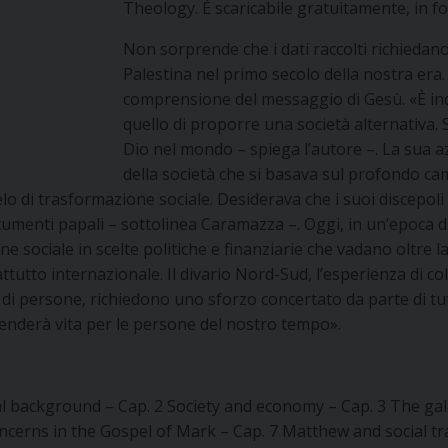
Theology. È scaricabile gratuitamente, in f
Non sorprende che i dati raccolti richiedan
Palestina nel primo secolo della nostra era.
comprensione del messaggio di Gesù. «È ind
quello di proporre una società alternativa. S
Dio nel mondo – spiega l’autore –. La sua 
della società che si basava sul profondo ca
 di trasformazione sociale. Desiderava che i suoi discepoli
cumenti papali – sottolinea Caramazza –. Oggi, in un’epoca di
ne sociale in scelte politiche e finanziarie che vadano oltre 
ttutto internazionale. Il divario Nord-Sud, l’esperienza di col
 di persone, richiedono uno sforzo concertato da parte di tu
renderà vita per le persone del nostro tempo».
al background – Cap. 2 Society and economy – Cap. 3 The galil
oncerns in the Gospel of Mark – Cap. 7 Matthew and social tr