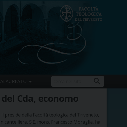
CALAUREATO
e del Cda, economo
 il preside della Facoltà teologica del Triveneto,
n cancelliere, S.E. mons. Francesco Moraglia, ha