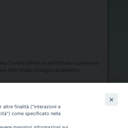
Livio Tonello (direttore dell’Istituto superiore di
ecano dello Studio teologico accademico
altre finalità ("interazioni e
cità") come specificato nella
Orario di segreteria
 avere maggiori informazioni sui