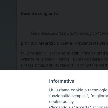
Docente congiunto
·
Sede dalla Facoltà e Studio teologico “Car
prof. don
Maurizio Girolami
– docente stabile c
In Consiglio di Facoltà sono stati infine salutati e
Scienze religiose di Padova), a cui succederà il 
Bressanone), a cui succederà il prof. padre Marti
Informativa
Utilizziamo cookie o tecnologie s
funzionalità semplici", "miglior
cookie policy.
Seminario Vescovile di Treviso
Cliccando su "accetta" acconsent