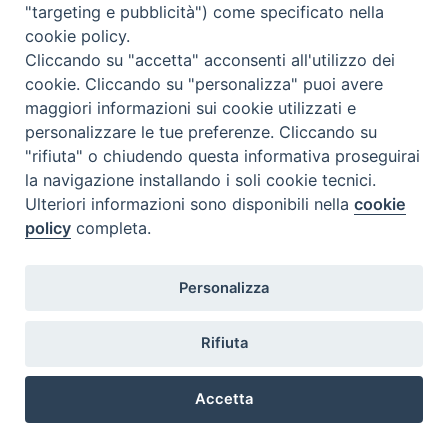
"targeting e pubblicità") come specificato nella
p.tta Benedetto XI, 2
31100 Treviso
cookie policy.
Tel. 0422 324835
Cliccando su "accetta" acconsenti all'utilizzo dei
segreteria@itigt.it
cookie. Cliccando su "personalizza" puoi avere
maggiori informazioni sui cookie utilizzati e
personalizzare le tue preferenze. Cliccando su
Orario di segreteria
"rifiuta" o chiudendo questa informativa proseguirai
lunedì 17.30-19.30
la navigazione installando i soli cookie tecnici.
martedì 17.30-19.30
Ulteriori informazioni sono disponibili nella
cookie
mercoledì 17.30-19.30
policy
completa.
giovedì 17.30-19.30
venerdì chiuso
sabato 9.30-11.30
Personalizza
Rifiuta
Accetta
Preferenze Cookie