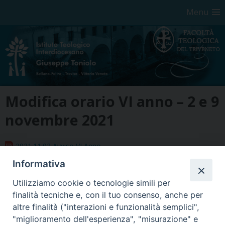
Menu
Skip
Modifica orario VI anno – 2 e 9
to
content
novembre 2021
2021.11.02 Avviso VI Anno
Informativa
Utilizziamo cookie o tecnologie simili per
finalità tecniche e, con il tuo consenso, anche per
altre finalità ("interazioni e funzionalità semplici",
"miglioramento dell'esperienza", "misurazione" e
Seminario Vescovile di Treviso