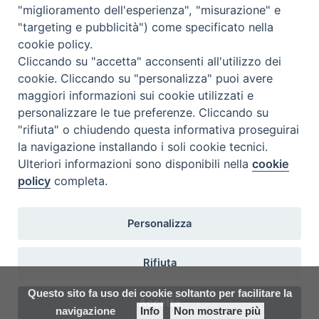
"miglioramento dell'esperienza", "misurazione" e
Seminario Vescovile di Treviso
"targeting e pubblicità") come specificato nella
p.tta Benedetto XI, 2
cookie policy.
31100 Treviso
Cliccando su "accetta" acconsenti all'utilizzo dei
Tel. 0422 324835
cookie. Cliccando su "personalizza" puoi avere
segreteria@itigt.it
maggiori informazioni sui cookie utilizzati e
personalizzare le tue preferenze. Cliccando su
"rifiuta" o chiudendo questa informativa proseguirai
Orario di segreteria
lunedì 17.30-19.30
la navigazione installando i soli cookie tecnici.
martedì 17.30-19.30
Ulteriori informazioni sono disponibili nella
cookie
mercoledì 17.30-19.30
policy
completa.
giovedì 17.30-19.30
venerdì chiuso
sabato 9.30-11.30
Personalizza
Rifiuta
Questo sito fa uso dei cookie soltanto per facilitare la
Accetta
navigazione
Info
Non mostrare più