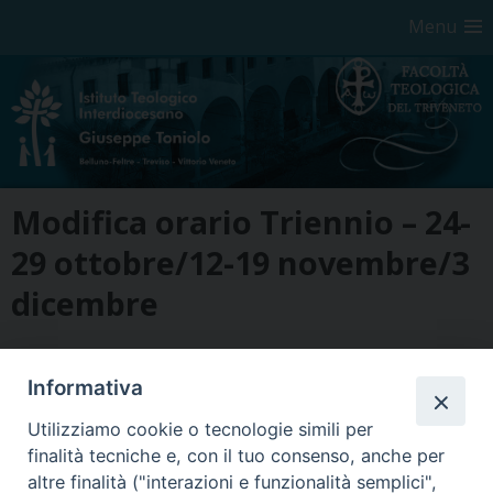
Menu
Skip
Modifica orario Triennio – 24-
to
content
29 ottobre/12-19 novembre/3
dicembre
2022.10.20 Avviso Triennio
Informativa
Utilizziamo cookie o tecnologie simili per
finalità tecniche e, con il tuo consenso, anche per
altre finalità ("interazioni e funzionalità semplici",