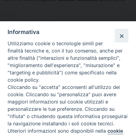
Treviso, 26 febbraio 2026
Informativa
Utilizziamo cookie o tecnologie simili per
finalità tecniche e, con il tuo consenso, anche per
altre finalità ("interazioni e funzionalità semplici",
"miglioramento dell'esperienza", "misurazione" e
Seminario Vescovile di Treviso
"targeting e pubblicità") come specificato nella
p.tta Benedetto XI, 2
cookie policy.
31100 Treviso
Cliccando su "accetta" acconsenti all'utilizzo dei
Tel. 0422 324835
cookie. Cliccando su "personalizza" puoi avere
segreteria@itigt.it
maggiori informazioni sui cookie utilizzati e
personalizzare le tue preferenze. Cliccando su
"rifiuta" o chiudendo questa informativa proseguirai
Orario di segreteria
lunedì 17.30-19.30
la navigazione installando i soli cookie tecnici.
martedì 17.30-19.30
Ulteriori informazioni sono disponibili nella
cookie
mercoledì 17.30-19.30