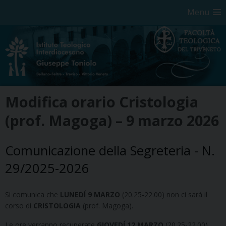
Menu
Skip
Modifica orario Cristologia
to
content
(prof. Magoga) – 9 marzo 2026
Comunicazione della Segreteria - N.
29/2025-2026
Si comunica che
LUNEDÍ 9 MARZO
(20.25-22.00)
non ci sarà il
corso di
CRISTOLOGIA
(prof. Magoga).
Le ore verranno recuperate
GIOVEDÍ 12 MARZO
(20.25-22.00).