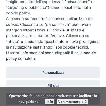
"miglioramento dell'esperienza", "misurazione" e
Seminario Vescovile di Treviso
"targeting e pubblicità") come specificato nella
p.tta Benedetto XI, 2
cookie policy.
31100 Treviso
Cliccando su "accetta" acconsenti all'utilizzo dei
Tel. 0422 324835
cookie. Cliccando su "personalizza" puoi avere
segreteria@itigt.it
maggiori informazioni sui cookie utilizzati e
personalizzare le tue preferenze. Cliccando su
"rifiuta" o chiudendo questa informativa proseguirai
Orario di segreteria
lunedì 17.30-19.30
la navigazione installando i soli cookie tecnici.
martedì 17.30-19.30
Ulteriori informazioni sono disponibili nella
cookie
mercoledì 17.30-19.30
policy
completa.
giovedì 17.30-19.30
venerdì chiuso
sabato 9.30-11.30
Personalizza
Rifiuta
Questo sito fa uso dei cookie soltanto per facilitare la
Accetta
navigazione
Info
Non mostrare più