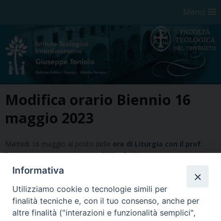
Menu
Skip
Modifica orario Biennio 16
to
content
maggio 2023
Martedì 16 maggio al posto delle
ore di Liturgia con il prof.
Bonomo
ci saranno d
ue ore di “Profeti”
Informativa
Utilizziamo cookie o tecnologie simili per
finalità tecniche e, con il tuo consenso, anche per
altre finalità ("interazioni e funzionalità semplici",