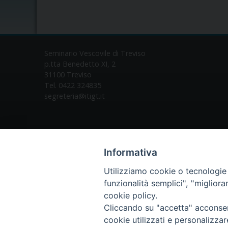
Seminario Vescovile di Treviso
p.tta Benedetto XI, 2
31100 Treviso
Tel. 0422 324835
segreteria@itigt.it
Informativa
Utilizziamo cookie o tecnologie s
funzionalità semplici", "miglior
cookie policy.
Cliccando su "accetta" acconsent
cookie utilizzati e personalizza