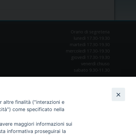
Orario di segreteria
lunedì 17.30-19.30
martedì 17.30-19.30
mercoledì 17.30-19.30
giovedì 17.30-19.30
venerdì chiuso
sabato 9.30-11.30
altre finalità ("interazioni e
cità") come specificato nella
 avere maggiori informazioni sui
sta informativa proseguirai la