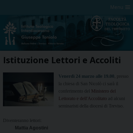
Menu
Skip
Istituzione Lettori e Accoliti
to
content
Venerdì 24 marzo alle 19.00
, presso
la chiesa di San Nicolò
ci sarà il
conferimento del
Ministero del
Lettorato e dell'Accolitato
ad alcuni
seminaristi della diocesi di Treviso.
Diventeranno lettori:
Mattia Agostini