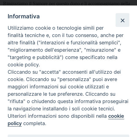
Ringraziamo il Signore per questo dono e li accompagniamo nella
preghiera insieme alle nostre Chiese diocesane.
Informativa
Utilizziamo cookie o tecnologie simili per
finalità tecniche e, con il tuo consenso, anche per
altre finalità ("interazioni e funzionalità semplici",
"miglioramento dell'esperienza", "misurazione" e
Seminario Vescovile di Treviso
"targeting e pubblicità") come specificato nella
p.tta Benedetto XI, 2
cookie policy.
31100 Treviso
Cliccando su "accetta" acconsenti all'utilizzo dei
Tel. 0422 324835
cookie. Cliccando su "personalizza" puoi avere
segreteria@itigt.it
maggiori informazioni sui cookie utilizzati e
personalizzare le tue preferenze. Cliccando su
"rifiuta" o chiudendo questa informativa proseguirai
Orario di segreteria
lunedì 17.30-19.30
la navigazione installando i soli cookie tecnici.
martedì 17.30-19.30
Ulteriori informazioni sono disponibili nella
cookie
mercoledì 17.30-19.30
policy
completa.
giovedì 17.30-19.30
venerdì chiuso