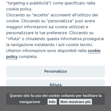
"targeting e pubblicità") come specificato nella
Tel. 0422 324835
segreteria@itigt.it
cookie policy.
Cliccando su "accetta" acconsenti all'utilizzo dei
cookie. Cliccando su "personalizza" puoi avere
Orario di segreteria
maggiori informazioni sui cookie utilizzati e
lunedì 17.30-19.30
personalizzare le tue preferenze. Cliccando su
martedì 17.30-19.30
"rifiuta" o chiudendo questa informativa proseguirai
mercoledì 17.30-19.30
la navigazione installando i soli cookie tecnici.
giovedì 17.30-19.30
Ulteriori informazioni sono disponibili nella
cookie
venerdì chiuso
policy
completa.
sabato 9.30-11.30
Personalizza
Rifiuta
Questo sito fa uso dei cookie soltanto per facilitare la
Accetta
navigazione
Info
Non mostrare più
Preferenze Cookie