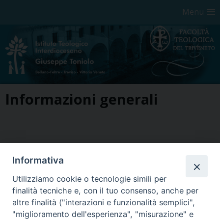
Menu
Skip
Informazioni generali
to
content
Informativa
Utilizziamo cookie o tecnologie simili per
finalità tecniche e, con il tuo consenso, anche per
Seminario Vescovile di Treviso
altre finalità ("interazioni e funzionalità semplici",
p.tta Benedetto XI, 2
"miglioramento dell'esperienza", "misurazione" e
31100 Treviso