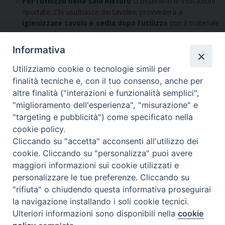
Per l’utilizzo della Sala Ristoro
si osservino le indicazioni
riportate. Chi usufruisce dei tavolini, provvederà a
igienizzare tavolo e sedia dopo l’utilizzo
con il materiale
messo a disposizione
in loco
.
Informativa
Utilizziamo cookie o tecnologie simili per
finalità tecniche e, con il tuo consenso, anche per
altre finalità ("interazioni e funzionalità semplici",
"miglioramento dell'esperienza", "misurazione" e
Seminario Vescovile di Treviso
"targeting e pubblicità") come specificato nella
p.tta Benedetto XI, 2
cookie policy.
31100 Treviso
Cliccando su "accetta" acconsenti all'utilizzo dei
Tel. 0422 324835
cookie. Cliccando su "personalizza" puoi avere
segreteria@itigt.it
maggiori informazioni sui cookie utilizzati e
personalizzare le tue preferenze. Cliccando su
"rifiuta" o chiudendo questa informativa proseguirai
Orario di segreteria
lunedì 17.30-19.30
la navigazione installando i soli cookie tecnici.
martedì 17.30-19.30
Ulteriori informazioni sono disponibili nella
cookie
mercoledì 17.30-19.30