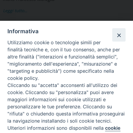
Leggi tutto…
Informativa
Utilizziamo cookie o tecnologie simili per
finalità tecniche e, con il tuo consenso, anche per
altre finalità ("interazioni e funzionalità semplici",
"miglioramento dell'esperienza", "misurazione" e
Seminario Vescovile di Treviso
"targeting e pubblicità") come specificato nella
p.tta Benedetto XI, 2
cookie policy.
31100 Treviso
Cliccando su "accetta" acconsenti all'utilizzo dei
Tel. 0422 324835
cookie. Cliccando su "personalizza" puoi avere
segreteria@itigt.it
maggiori informazioni sui cookie utilizzati e
personalizzare le tue preferenze. Cliccando su
"rifiuta" o chiudendo questa informativa proseguirai
Orario di segreteria
lunedì 17.30-19.30
la navigazione installando i soli cookie tecnici.
martedì 17.30-19.30
Ulteriori informazioni sono disponibili nella
cookie
mercoledì 17.30-19.30