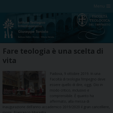
Menu
Skip
Fare teologia è una scelta di
to
content
vita
Padova, 9 ottobre 2019. In una
Facoltà di teologia l’impegno deve
essere quello di dire, oggi, Dio in
modo critico, inclusivo e
comprensibile. È quanto ha
affermato, alla messa di
inaugurazione dell’anno accademico 2019/2020 il gran cancelliere,
mons. Francesco Moraglia.