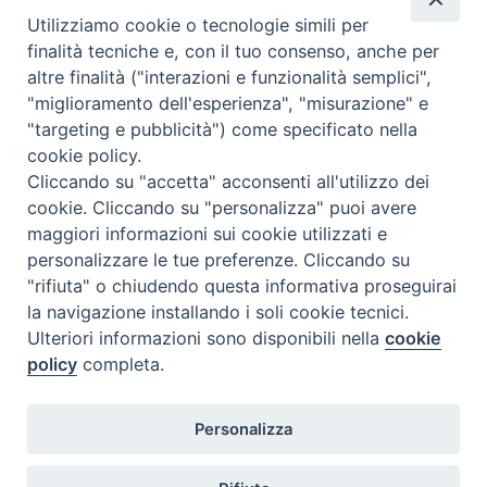
Utilizziamo cookie o tecnologie simili per
finalità tecniche e, con il tuo consenso, anche per
altre finalità ("interazioni e funzionalità semplici",
"miglioramento dell'esperienza", "misurazione" e
Seminario Vescovile di Treviso
"targeting e pubblicità") come specificato nella
p.tta Benedetto XI, 2
cookie policy.
31100 Treviso
Cliccando su "accetta" acconsenti all'utilizzo dei
Tel. 0422 324835
cookie. Cliccando su "personalizza" puoi avere
segreteria@itigt.it
maggiori informazioni sui cookie utilizzati e
personalizzare le tue preferenze. Cliccando su
"rifiuta" o chiudendo questa informativa proseguirai
Orario di segreteria
lunedì 17.30-19.30
la navigazione installando i soli cookie tecnici.
martedì 17.30-19.30
Ulteriori informazioni sono disponibili nella
cookie
mercoledì 17.30-19.30
policy
completa.
giovedì 17.30-19.30
venerdì chiuso
sabato 9.30-11.30
Personalizza