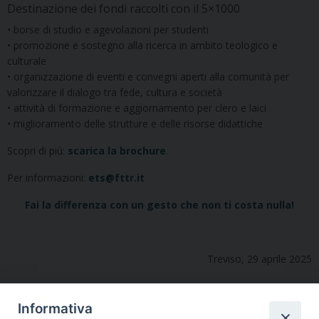
Destinazione dei fondi raccolti con il 5×1000
• borse di studio e agevolazioni per studenti
• promozione e sostegno alla ricerca in ambito teologico e
culturale
• organizzazione di eventi e convegni aperti alla comunità per
valorizzare il dialogo tra fede, cultura e società
• attività di formazione e aggiornamento per clero e laici
• miglioramento delle strutture e delle risorse didattiche
Scopri di più:
scarica la brochure
.
Per informazioni:
ets@fttr.it
Fai la differenza con un gesto che non ti costa nulla!
Treviso, 29 aprile 2025
Informativa