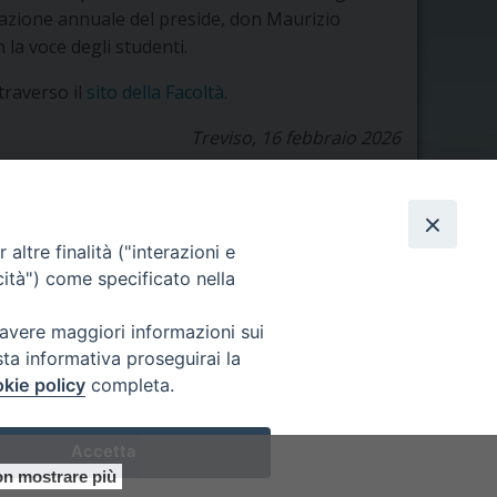
relazione annuale del preside, don Maurizio
 la voce degli studenti.
traverso il
sito della Facoltà
.
Treviso, 16 febbraio 2026
altre finalità ("interazioni e
cità") come specificato nella
Orario di segreteria
 avere maggiori informazioni sui
lunedì 17.30-19.30
sta informativa proseguirai la
martedì 17.30-19.30
mercoledì 17.30-19.30
kie policy
completa.
giovedì 17.30-19.30
venerdì chiuso
Accetta
sabato 9.30-11.30
n mostrare più