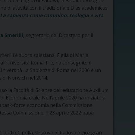
 nell’aula magna di Padova, la Facoltà teologica
 di attività con il tradizionale Dies academicus.
La sapienza come cammino: teologia e vita
a Smerilli,
segretario del Dicastero per il
erilli è suora salesiana, Figlia di Maria
 all’Università Roma Tre, ha conseguito il
l’Università La Sapienza di Roma nel 2006 e un
y di Norwich nel 2014.
o la Facoltà di Scienze dell’educazione Auxilium
di Economia civile. Nell’aprile 2020 ha iniziato a
lla task-force economia nella Commissione
 stessa Commissione. Il 23 aprile 2022 papa
 Claudio Cipolla, vescovo di Padova e vice gran