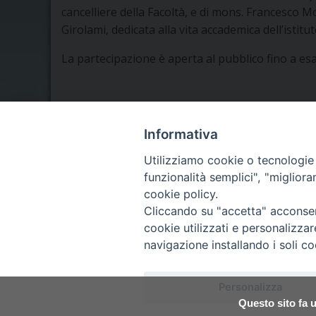
cancelliere della Facoltà, e di mons. Francesco M
Girolami, dedicata alla vita accademica dell’isti
La partecipazione è aperta al pubblico fino a esau
Informativa
Utilizziamo cookie o tecnologie s
funzionalità semplici", "miglior
cookie policy.
Seminario Vescovile di Treviso
Cliccando su "accetta" acconsent
p.tta Benedetto XI, 2
cookie utilizzati e personalizza
31100 Treviso
Tel. 0422 324835
navigazione installando i soli co
segreteria@itigt.it
Personalizza
Questo sito fa u