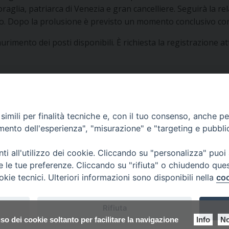
oraglia, patriarca di Venezia e gran cancelliere. Seguirà la 
tuto. Dopo la prolusione è previsto un momento conclusivo con
rimento dei posti disponibili. È richiesta la registrazione at
imili per finalità tecniche e, con il tuo consenso, anche per 
amento dell'esperienza", "misurazione" e "targeting e pubbli
i all'utilizzo dei cookie. Cliccando su "personalizza" puoi
re le tue preferenze. Cliccando su "rifiuta" o chiudendo que
okie tecnici. Ulteriori informazioni sono disponibili nella
coo
Rifiuta
so dei cookie soltanto per facilitare la navigazione
Info
No