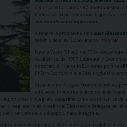
Martedì 24 febbraio 2026, alle ore 10.30
,
del Triveneto inaugurerà il ventunesimo anno
Il tema scelto per l’edizione di quest’anno è
nel mondo contemporaneo
.
A tenere la prolusione sarà
suor Alessandr
servizio dello sviluppo umano integrale.
Nata a Vasto (Chieti) nel 1974, Alessandra Sm
Ausiliatrice, dal 1997. Laureata in Economia
dottorato di ricerca in Economia politica al
PhD in Economics alla East Anglia Universit
Attualmente insegna Economia politica press
ed è socia fondatrice e docente della Scuola 
llo sviluppo umano integrale, dapprima come coordinatrice de
etario, segretario ad interim del Dicastero e delegata per la
 per il servizio dello sviluppo umano integrale.
programma della mattinata che si aprirà con i saluti di mons.