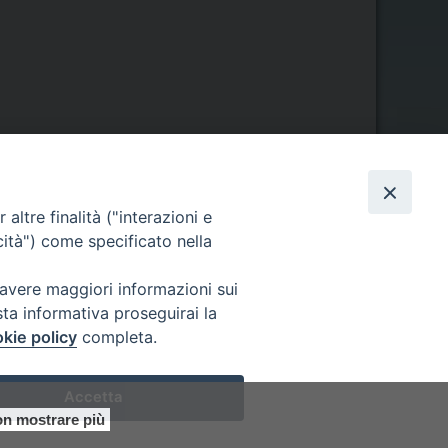
altre finalità ("interazioni e
cità") come specificato nella
Orario di segreteria
 avere maggiori informazioni sui
lunedì 17.30-19.30
sta informativa proseguirai la
martedì 17.30-19.30
mercoledì 17.30-19.30
kie policy
completa.
giovedì 17.30-19.30
venerdì chiuso
Accetta
sabato 9.30-11.30
n mostrare più