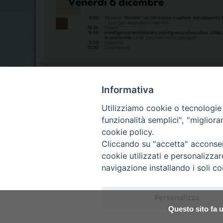
Informativa
Utilizziamo cookie o tecnologie s
funzionalità semplici", "miglior
cookie policy.
Seminario Vescovile di Treviso
Cliccando su "accetta" acconsent
p.tta Benedetto XI, 2
cookie utilizzati e personalizza
31100 Treviso
Tel. 0422 324835
navigazione installando i soli co
segreteria@itigt.it
Personalizza
Questo sito fa u