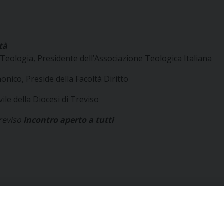
tà
eologia, Presidente dell’Associazione Teologica Italiana
nico, Preside della Facoltà Diritto
ile della Diocesi di Treviso
reviso
Incontro aperto a tutti