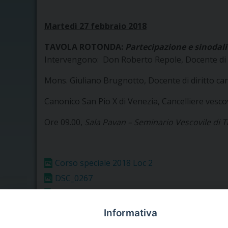
Martedì 27 febbraio 2018
TAVOLA ROTONDA:
Partecipazione e sinodali
Intervengono: Don Roberto Repole, Docente di T
Mons. Giuliano Brugnotto, Docente di diritto cano
Canonico San Pio X di Venezia, Cancelliere vescov
Ore 09.00,
Sala Pavan – Seminario Vescovile di T
Corso speciale 2018 Loc 2
DSC_0267
DSC_0270
DSC_0289
Informativa