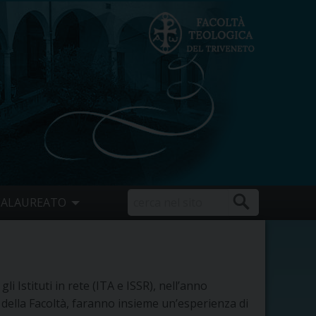
CALAUREATO
 gli Istituti in rete (ITA e ISSR), nell’anno
 della Facoltà, faranno insieme un’esperienza di