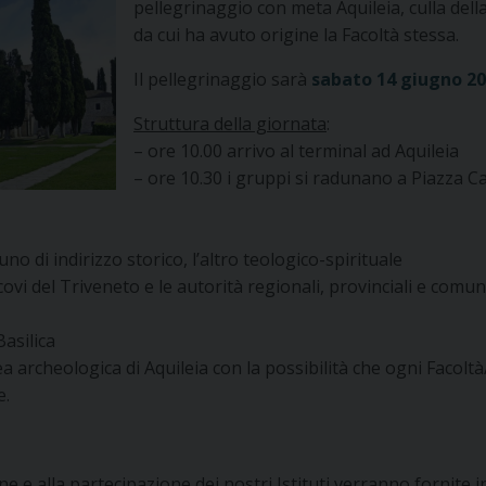
pellegrinaggio con meta Aquileia, culla della
da cui ha avuto origine la Facoltà stessa.
Il pellegrinaggio sarà
sabato 14 giugno 2
Struttura della giornata
:
– ore 10.00 arrivo al terminal ad Aquileia
– ore 10.30 i gruppi si radunano a Piazza Ca
uno di indirizzo storico, l’altro teologico-spirituale
vi del Triveneto e le autorità regionali, provinciali e comun
Basilica
area archeologica di Aquileia con la possibilità che ogni Faco
e.
ne e alla partecipazione dei nostri Istituti verranno fornite i